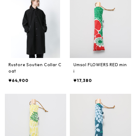
Rustore Soutien Collar C
Umsol FLOWERS RED min
oat
i
¥64,900
¥17,380