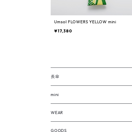
Umsol FLOWERS YELLOW mini
¥17,380
長傘
全ての長傘
mini
FLOWERS
全てのmini
WEAR
REVERSE
FLOWERS
Outer
GOODS