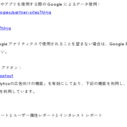
トやアプリを使用する際の Google によるデータ使用：
logies/partner-sites?hl=ja
?hl=ja
gle アナリティクスで使用されることを望まない場合は、Google 社
さい。
ト アドオン：
aoptout
nalyticsの広告向けの機能」を有効にしており、下記の機能を利用し、広
ieを利用しています。
ー属性レポートとユーザー属性レポートとインタレスト レポート