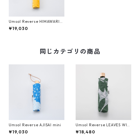
Umsol Reverse HIMAWARI
mini
¥19,030
同じカテゴリの商品
Umsol Reverse AJISAI mini
Umsol Reverse LEAVES WIS
TERIA green mini
¥19,030
¥18,480