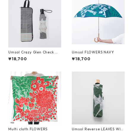
Umsol Crazy Glen Check mi
Umsol FLOWERS NAVY
ni black
¥18,700
¥18,700
Multi cloth FLOWERS
Umsol Reverse LEAVES WIS