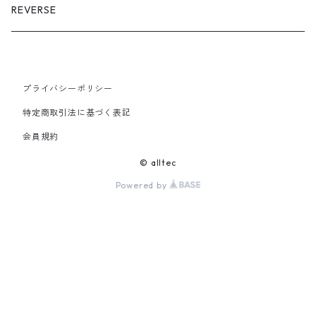
Crazy Glen Check
Cap
Multi Cloth
REVERSE
Pouch
プライバシーポリシー
特定商取引法に基づく表記
会員規約
© alltec
Powered by