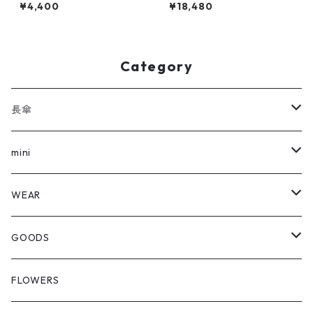
TERIA green mini
¥4,400
¥18,480
Category
長傘
全ての長傘
mini
FLOWERS
全てのmini
WEAR
REVERSE
FLOWERS
Outer
GOODS
REVERSE
Hat
Shopping Bag
FLOWERS