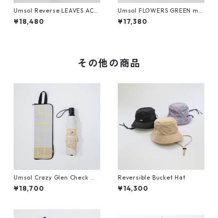
Umsol Reverse LEAVES ACA
Umsol FLOWERS GREEN min
CIA gray mini
i
¥18,480
¥17,380
その他の商品
Umsol Crazy Glen Check mi
Reversible Bucket Hat
ni beige
¥18,700
¥14,300