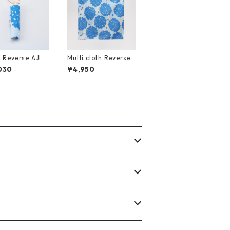
 Reverse AJIS
Multi cloth Reverse
i
030
¥4,950