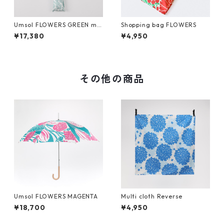
Umsol FLOWERS GREEN min
Shopping bag FLOWERS
i
¥17,380
¥4,950
その他の商品
Umsol FLOWERS MAGENTA
Multi cloth Reverse
¥18,700
¥4,950