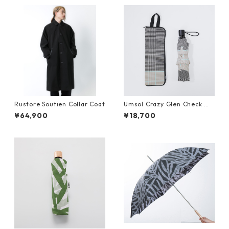
Rustore Soutien Collar Coat
Umsol Crazy Glen Check mi
ni black
¥64,900
¥18,700