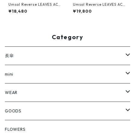
Umsol Reverse LEAVES ACA
Umsol Reverse LEAVES ACA
CIA green mini
CIA gray
¥18,480
¥19,800
Category
長傘
全ての長傘
mini
FLOWERS
全てのmini
WEAR
REVERSE
FLOWERS
Outer
GOODS
REVERSE
Hat
Shopping Bag
FLOWERS