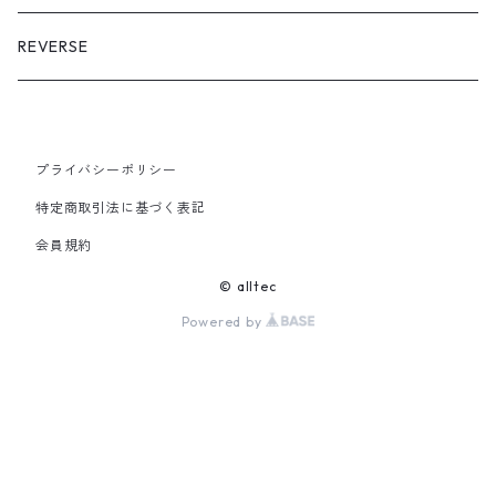
Crazy Glen Check
Cap
Multi Cloth
REVERSE
Pouch
プライバシーポリシー
特定商取引法に基づく表記
会員規約
© alltec
Powered by